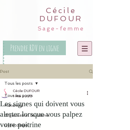
Cécile
DUFOUR
Sage-femme
Prendre RDV en ligne
Post
Tous les posts
Cécile DUFOUR
Tous les posts
1 mai 2020
Les signes qui doivent vous
Maternité
alerter lorsque vous palpez
Organisation du cabinet
votre poitrine
Gynécologie