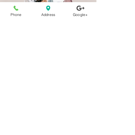
Phone
Address
Google+
Consultation Post-natale
2 MOIS APRES L'ACCOUCHEMENT
Je revois ma sage-femme pour faire le
point sur les suites de mon
accouchement, ma contraception et
mon suivi gynécologique.