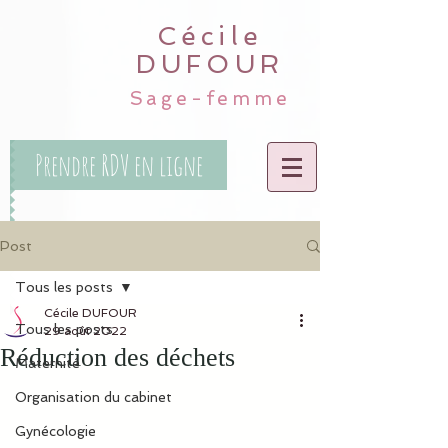
Cécile
DUFOUR
Sage-femme
Prendre RDV en ligne
Post
Tous les posts
Cécile DUFOUR
Tous les posts
29 août 2022
Réduction des déchets
Maternité
Organisation du cabinet
Gynécologie